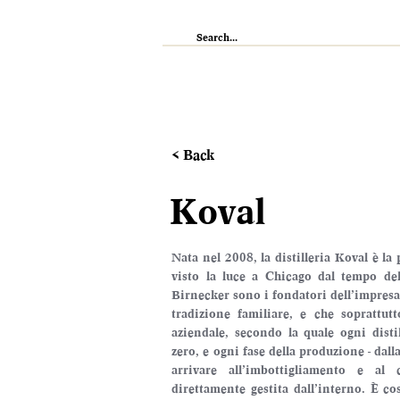
IL RISTORANTE
ENOTECA
WI
< Back
Koval
Nata nel 2008, la distilleria Koval è la 
visto la luce a Chicago dal tempo del
Birnecker sono i fondatori dell’impresa
tradizione familiare, e che soprattutt
aziendale, secondo la quale ogni distil
zero, e ogni fase della produzione - dall
arrivare all’imbottigliamento e al 
direttamente gestita dall’interno. È co