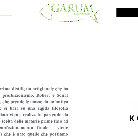
NE SHOP
VINI DA INVESTIMENTO
PROMO
PRODOTTI MAR
prima distilleria artigianale che ha 
 proibizionismo. Robert e Sonat 
, che prende le mosse da un’antica 
o si basa su una rigida filosofia 
lato viene realizzato partendo da 
a scelta delle materie prime fino ad 
confezionamento finale - viene 
sì che è nato quello che possiamo 