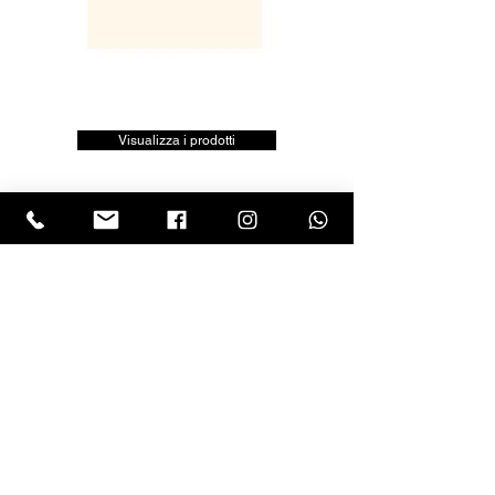
Visualizza i prodotti
LASCIA UNA RECENSIONE
Clicca sul logo trustpilot e scrivi la tua opinione
Tel.
+390818501178
- Mail:
info@garumpompei.it
RESTA SEMPRE AGGIORNATO!
Ricevi le nostre news sui nuovi arrivi