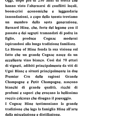
Oggi, dopo più di 250 anni di storia che 
hanno visto l’alternarsi di conflitti locali, 
boom-crisi economiche e leggendarie 
innondazioni, a capo della tenuta troviamo 
un membro della sesta generazione, 
Bernard Hine, che, forte del legame con il 
passato e dei segreti tramandati di padre in 
figlio, produce Cognac moderni 
ispirandosi alla lunga tradizione familiare.
La House of Hine fonda la sua visione sul 
fatto che un grande Cognac nasce da un 
eccellente vino bianco. Così dai 70 ettari 
di vigneti, adibiti principalmente da viti di 
Ugni Blanc e situati principalmente in due 
Premier Cru delle regioni Grande 
Champagne e Petit Champagne, nascono 
bianchi di grande qualità, ricchi di 
profumi e sapori che evocano la bellissima 
roccia calcarea che disegna il paesaggio.
I Cognac Hine testimoniano la grande 
tradizione che lega la famiglia Hine all’arte 
della miscelazione e distillazione.