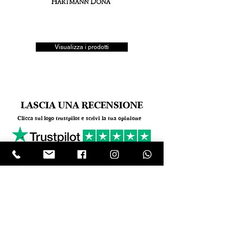
Visualizza i prodotti
LASCIA UNA RECENSIONE
Clicca sul logo trustpilot e scrivi la tua opinione
Tel.
+390818501178
- Mail:
info@garumpompei.it
RESTA SEMPRE AGGIORNATO!
Ricevi le nostre news sui nuovi arrivi
Email