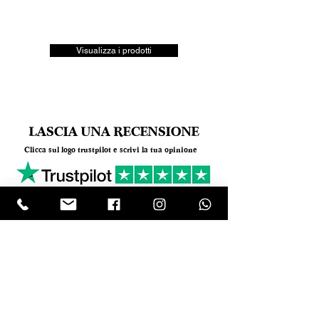
Visualizza i prodotti
LASCIA UNA RECENSIONE
Clicca sul logo trustpilot e scrivi la tua opinione
Tel.
+390818501178
- Mail:
info@garumpompei.it
RESTA SEMPRE AGGIORNATO!
Ricevi le nostre news sui nuovi arrivi
Email