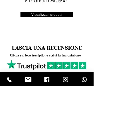
Visualizza i prodotti
LASCIA UNA RECENSIONE
Clicca sul logo trustpilot e scrivi la tua opinione
Tel.
+390818501178
- Mail:
info@garumpompei.it
RESTA SEMPRE AGGIORNATO!
Ricevi le nostre news sui nuovi arrivi
Email
ISCRIVIMI Inserendo il tuo indirizzo e-mail,
accetti i nostri termini di servizio sulla