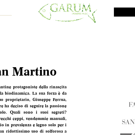
NE SHOP
VINI DA INVESTIMENTO
PROMO
PRODOTTI MAR
an Martino
tine protagoniste della rinascita 
la biodinamica. La sua forza è da 
o proprietario, Giuseppe Ferrua, 
e ha deciso di seguire la passione 
olo. Quali sono i suoi segreti? 
vecchi ceppi, vendemmie manuali, 
o in prevalenza e legno solo per i 
n ridottissimo uso di solforosa a 