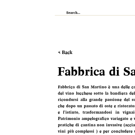
IL RISTORANTE
ENOTECA
WI
< Back
Fabbrica di S
Fabbrica di San Martino è una delle can
del vino lucchese sotto la bandiera del
ricondursi alla grande passione del su
che dopo un passato di oste e ristorator
e l’istinto, trasformandosi in vignai
Patrimonio ampelografico variegato e 
pratiche di cantina non invasive (acciai
vini più complessi ) e per concludere u