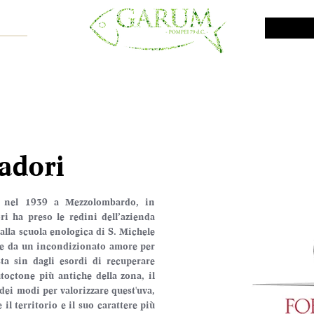
NE SHOP
VINI DA INVESTIMENTO
PROMO
PRODOTTI MAR
radori
a nel 1939 a Mezzolombardo, in 
i ha preso le redini dell’azienda 
alla scuola enologica di S. Michele 
 e da un incondizionato amore per 
ta sin dagli esordi di recuperare 
toctone più antiche della zona, il 
ei modi per valorizzare quest'uva, 
l territorio e il suo carattere più 