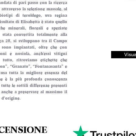
data di pari passo con la ricerca 
 attraverso la selezione massale, al 
iotipi di teroldego, uva regina 
ultato di Elisabetta è stato quello 
he minerali, floreali e speziate 
 stata convertita totalmente alla 
ca 28, si sviluppano tra il Campo 
 sono impiantati, oltre che con 
ni e nosiola, anch'essi vitigni 
Visua
tutto, ritroviamo etichette che 
on”, “Granato”, “Fontanasanta” e 
usa tutta la migliore essenza del 
che è la più profonda conoscenza 
 tutte le sottili differenze presenti 
 anche a preservare al massimo il 
o d’origine.
ECENSIONE