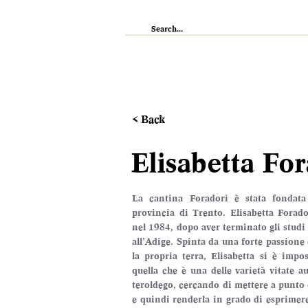
IL RISTORANTE
ENOTECA
WI
< Back
Elisabetta Fo
La cantina Foradori è stata fondat
provincia di Trento. Elisabetta Forador
nel 1984, dopo aver terminato gli studi 
all’Adige. Spinta da una forte passione
la propria terra, Elisabetta si è impos
quella che è una delle varietà vitate au
teroldego, cercando di mettere a punto d
e quindi renderla in grado di esprimere i