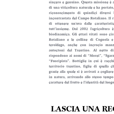
sincero e genuino. Questa missione è an
di una viticoltura naturale e ha portato,
riconoscimento di quindici diversi b
incontrastata del Campo Rotaliano. Il ris
di ottenere un'uva dalle caratteristic
tutt’insieme. Dal 2002 l'agricoltura è
biodinamica. Gli ettari vitati sono cir
Rotaliano e le colline di Cognola e
teroldego, anche con incrocio manzo
autoctoni del Trentino. Al netto di 
rispondono ai nomi di “Morei”, “Sgarz
“Fuoripista”. Bottiglie in cui è racchi
territorio trentino, figlie di quella 
grazie alla quale si è arrivati a cogliere
in natura, arrivando allo stesso tempo
carattere del frutto e l’identità del luog
LASCIA UNA R