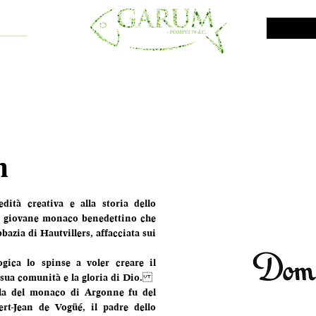
NE SHOP
VINI DA INVESTIMENTO
PROMO
PRODOTTI MAR
n
dità creativa e alla storia dello 
 giovane monaco benedettino che 
azia di Hautvillers, affacciata sui 
gica lo spinse a voler creare il 
 sua comunità e la gloria di Dio.
la del monaco di Argonne fu del 
t-Jean de Vogüé, il padre dello 