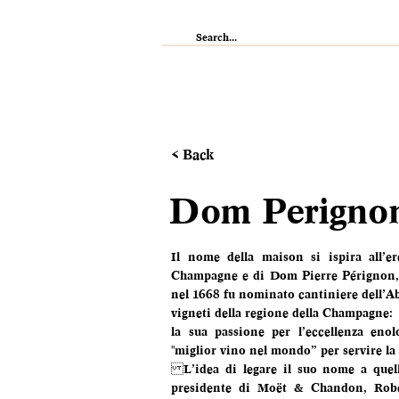
IL RISTORANTE
ENOTECA
WI
< Back
Dom Perigno
Il nome della maison si ispira all’ere
Champagne e di Dom Pierre Pérignon,
nel 1668 fu nominato cantiniere dell’Abb
vigneti della regione della Champagne:
la sua passione per l’eccellenza enolo
"miglior vino nel mondo” per servire la
L’idea di legare il suo nome a quel
presidente di Moët & Chandon, Rober