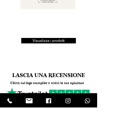
Visualizza i prodotti
LASCIA UNA RECENSIONE
Clicca sul logo trustpilot e scrivi la tua opinione
Tel.
+390818501178
- Mail:
info@garumpompei.it
RESTA SEMPRE AGGIORNATO!
Ricevi le nostre news sui nuovi arrivi