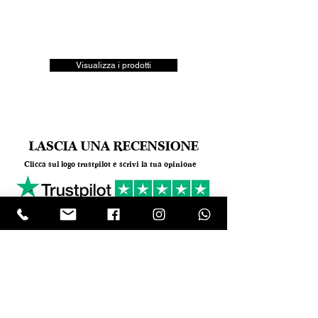
Visualizza i prodotti
LASCIA UNA RECENSIONE
Clicca sul logo trustpilot e scrivi la tua opinione
Tel.
+390818501178
- Mail:
info@garumpompei.it
RESTA SEMPRE AGGIORNATO!
Ricevi le nostre news sui nuovi arrivi
Email