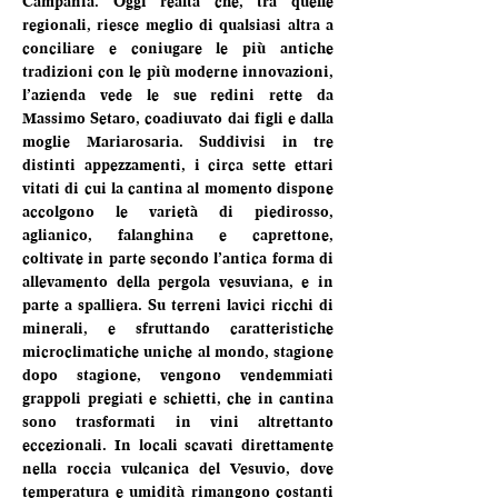
Campania. Oggi realtà che, tra quelle 
regionali, riesce meglio di qualsiasi altra a 
conciliare e coniugare le più antiche 
tradizioni con le più moderne innovazioni, 
l’azienda vede le sue redini rette da 
Massimo Setaro, coadiuvato dai figli e dalla 
moglie Mariarosaria. Suddivisi in tre 
distinti appezzamenti, i circa sette ettari 
vitati di cui la cantina al momento dispone 
accolgono le varietà di piedirosso, 
aglianico, falanghina e caprettone, 
coltivate in parte secondo l’antica forma di 
allevamento della pergola vesuviana, e in 
parte a spalliera. Su terreni lavici ricchi di 
minerali, e sfruttando caratteristiche 
microclimatiche uniche al mondo, stagione 
dopo stagione, vengono vendemmiati 
grappoli pregiati e schietti, che in cantina 
sono trasformati in vini altrettanto 
eccezionali. In locali scavati direttamente 
nella roccia vulcanica del Vesuvio, dove 
temperatura e umidità rimangono costanti 