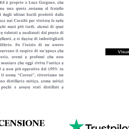
. Ed è proprio a Luca Gargano, che 
e una quota assieme al fratello 
 degli ultimi barili prodotti dalla 
ca nei Caraibi per visitare la sede 
ochi mesi più tardi, alcuni di quei 
e valutati e analizzati dal punto di 
lenti, e si decise di imbottigliarli 
librio. Fu l’inizio di un nuovo 
ervano il respiro di un’epoca che 
Visua
oria, aromi e profumi che non 
maniera che oggi rivive l’antica e 
8 e non più operativa dal 1993: in 
a il nome “Caroni”, ritroviamo un 
na distilleria mitica, come mitici 
chi a essere stati distillati e 
ECENSIONE