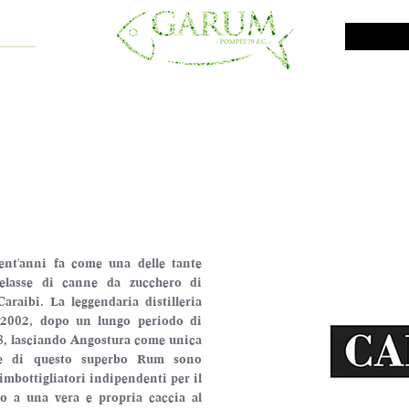
NE SHOP
VINI DA INVESTIMENTO
PROMO
PRODOTTI MAR
ent'anni fa come una delle tante 
melasse di canne da zucchero di 
araibi. La leggendaria distilleria 
 2002, dopo un lungo periodo di 
8, lasciando Angostura come unica 
erve di questo superbo Rum sono 
mbottigliatori indipendenti per il 
o a una vera e propria caccia al 