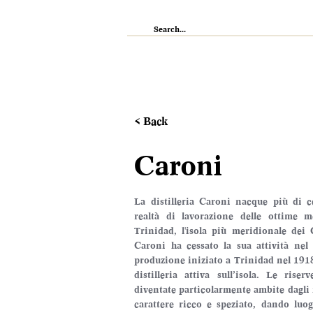
IL RISTORANTE
ENOTECA
WI
< Back
Caroni
La distilleria Caroni nacque più di c
realtà di lavorazione delle ottime 
Trinidad, l'isola più meridionale dei C
Caroni ha cessato la sua attività nel
produzione iniziato a Trinidad nel 191
distilleria attiva sull’isola. Le ris
diventate particolarmente ambite dagli i
carattere ricco e speziato, dando luog