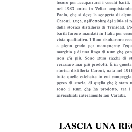
tesoro per accaparrarsi i vecchi barili
nel 1983 entra in Velier acquistandon
Paolo, che si deve la scoperta di alcuni
Caroni. Luca, nell’ottobre del 2004 si re
della storica distilleria di Trinidad. P
barili furono mandati in Italia per esser
vista qualitativo. I Rum risultarono eccel
a pieno grado per mantenerne l’equi
marchio e di una linea di Rum che cons
non c’è più. Sono Rum ricchi di st
verranno mai più prodotti. È in questa 
storica distilleria Caroni, nata nel 191
tutte quelle etichette in cui campeggi
pezzo di storia, di quella che è stata u
sono i Rum che ha prodotto, tra i po
invecchiati interamente nei Caraibi.
LASCIA UNA R