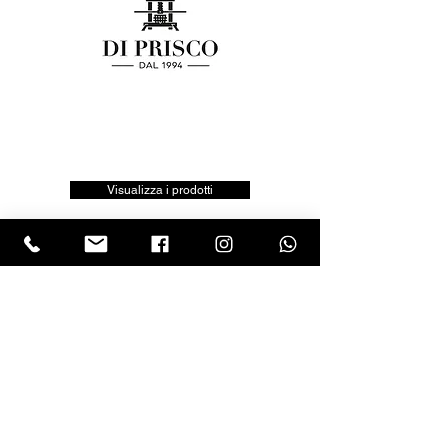
Visualizza i prodotti
LASCIA UNA RECENSIONE
Clicca sul logo trustpilot e scrivi la tua opinione
Tel.
+390818501178
- Mail:
info@garumpompei.it