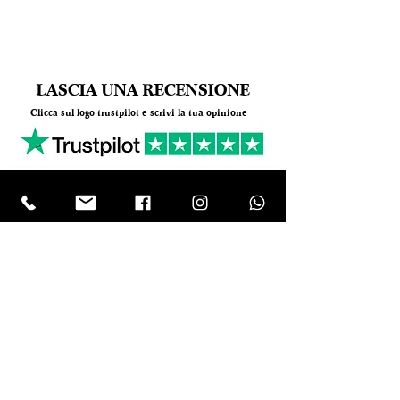
LASCIA UNA RECENSIONE
Clicca sul logo trustpilot e scrivi la tua opinione
Tel.
+390818501178
- Mail:
info@garumpompei.it
RESTA SEMPRE AGGIORNATO!
Ricevi le nostre news sui nuovi arrivi
Email
ISCRIVIMI Inserendo il tuo indirizzo e-mail,
accetti i nostri termini di servizio sulla
privacy, ai sensi dell’art. 13 del GDPR
(Regolamento Europeo UE 2016/679). I
Vostri diritti sono elencati dagli art. 15 al 22
del GDPR UE 679/2016. Titolare del
trattamento è Ma.gi.e. Srl