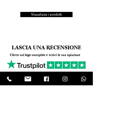
Visualizza i prodotti
LASCIA UNA RECENSIONE
Clicca sul logo trustpilot e scrivi la tua opinione
Tel.
+390818501178
- Mail:
info@garumpompei.it
RESTA SEMPRE AGGIORNATO!
Ricevi le nostre news sui nuovi arrivi
Email
ISCRIVIMI Inserendo il tuo indirizzo e-mail,
accetti i nostri termini di servizio sulla