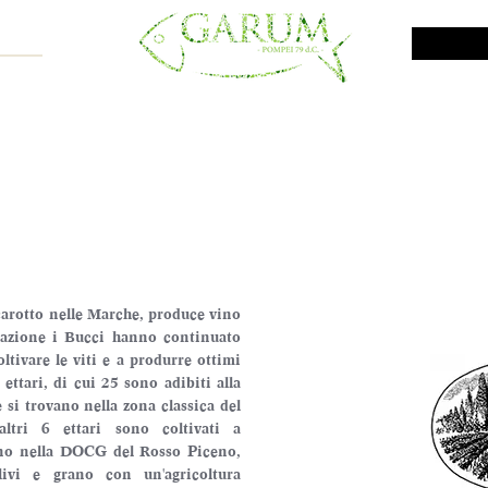
NE SHOP
VINI DA INVESTIMENTO
PROMO
PRODOTTI MAR
arotto nelle Marche, produce vino 
azione i Bucci hanno continuato 
ivare le viti e a produrre ottimi 
ettari, di cui 25 sono adibiti alla 
 si trovano nella zona classica del 
ltri 6 ettari sono coltivati a 
no nella DOCG del Rosso Piceno, 
livi e grano con un'agricoltura 