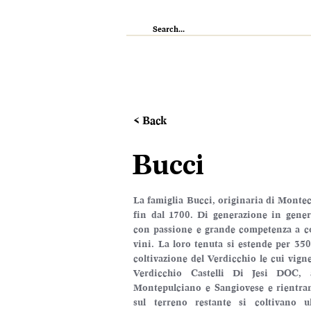
IL RISTORANTE
ENOTECA
WI
< Back
Bucci
La famiglia Bucci, originaria di Montec
fin dal 1700. Di generazione in gener
con passione e grande competenza a colt
vini. La loro tenuta si estende per 350 
coltivazione del Verdicchio le cui vigne
Verdicchio Castelli Di Jesi DOC, a
Montepulciano e Sangiovese e rientra
sul terreno restante si coltivano u