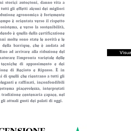
gni storici autoctoni, danno vita a 
utti gli effetti alcuni dei migliori 
conduzione agronomica è fortemente 
tempo è orientata verso il rispetto 
cosistema, e verso la sostenibilità, 
dendo è quella della certificazione 
nni molte sono state le novità e le 
o della barrique, che è andata ad 
fino ad arrivare alla riduzione del 
Visua
urare l'impronta varietale delle 
 tecniche di appassimento e dei 
ione di Recioto e Ripasso. È in 
di quelli che rientrano a tutti gli 
 eleganti e raffinati, inconfondibili 
strema piacevolezza, interpretati 
a tradizione centenaria capace, nel 
i attuali gusti dei palati di oggi.