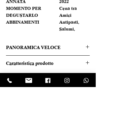
ANNATA
2022
MOMENTO PER
Cena tra
DEGUSTARLO
Amici
ABBINAMENTI
Antipasti,
Salumi,
PANORAMICA VELOCE
Presto online.
Caratteristica prodotto
REGIONE
Campania
TIPOLOGIA
Spumante
LASCIA UNA RECENSIONE
CANTINA
La Cantina
Clicca sul logo trustpilot e scrivi la tua opinione
di Enza
DENOMINAZIONE
Tel.
+390818501178
- Mail:
info@garumpompei.it