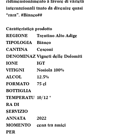
ridimensionamento a favore di varietà
internazionali tanto da divenire quasi
“rara”. #Bianco##
Caratteristica prodotto
REGIONE
Trentino Alto Adige
TIPOLOGIA
Bianco
CANTINA
Cesconi
DENOMINAZ
Vigneti delle Dolomiti
IONE
IGT
VITIGNI
Nosiola 100%
ALCOL
12.5%
FORMATO
75 cl
BOTTIGLIA
TEMPERATU
10/12 °
RA DI
SERVIZIO
ANNATA
2022
MOMENTO
cena tra amici
PER