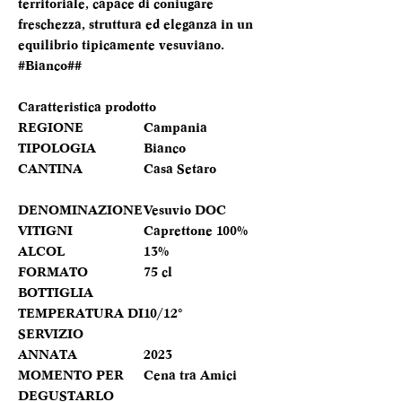
territoriale, capace di coniugare
freschezza, struttura ed eleganza in un
equilibrio tipicamente vesuviano.
#Bianco##
Caratteristica prodotto
REGIONE
Campania
TIPOLOGIA
Bianco
CANTINA
Casa Setaro
DENOMINAZIONE
Vesuvio DOC
VITIGNI
Caprettone 100%
ALCOL
13%
FORMATO
75 cl
BOTTIGLIA
TEMPERATURA DI
10/12°
SERVIZIO
ANNATA
2023
MOMENTO PER
Cena tra Amici
DEGUSTARLO