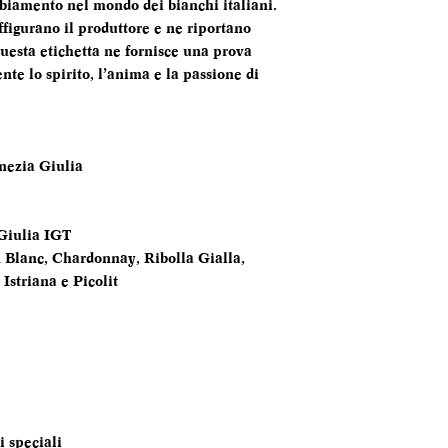
mbiamento nel mondo dei bianchi italiani.
FORMATO
affigurano il produttore e ne riportano
BOTTIGLIA
Questa etichetta ne fornisce una prova
te lo spirito, l’anima e la passione di
TEMPERATURA
SERVIZIO
ANNATA
enezia Giulia
MOMENTO PE
DEGUSTARLO
Giulia IGT
 Blanc, Chardonnay, Ribolla Gialla,
ABBINAMENTI
Istriana e Picolit
 speciali