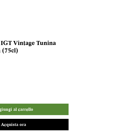
 IGT Vintage Tunina
 (75cl)
iungi al carrello
Acquista ora