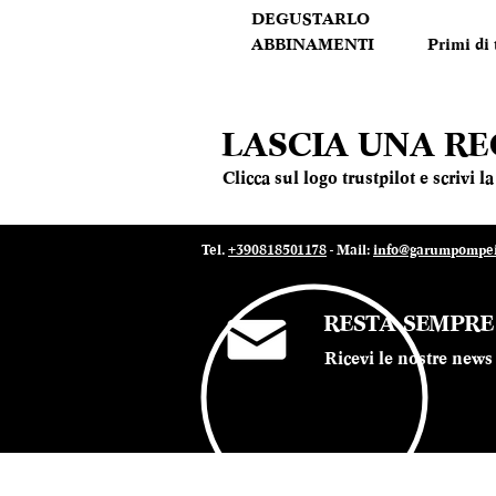
DEGUSTARLO
ABBINAMENTI
Primi di 
LASCIA UNA R
Clicca sul logo trustpilot e scrivi 
Tel.
+390818501178
- Mail:
info@garumpompei.
RESTA SEMPR
Ricevi le nostre news 
© 2022 Ristorante Garum Pompei - P.iva 07019