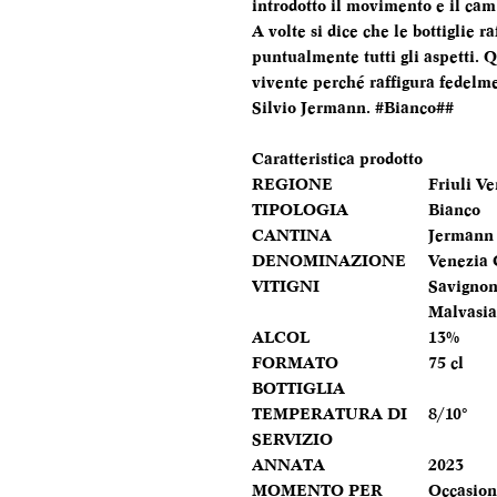
introdotto il movimento e il ca
A volte si dice che le bottiglie r
puntualmente tutti gli aspetti. 
vivente perché raffigura fedelmen
Silvio Jermann. #Bianco##
Caratteristica prodotto
REGIONE
Friuli V
TIPOLOGIA
Bianco
CANTINA
Jermann
DENOMINAZIONE
Venezia 
VITIGNI
Savignon
Malvasia 
ALCOL
13%
FORMATO
75 cl
BOTTIGLIA
TEMPERATURA DI
8/10°
SERVIZIO
ANNATA
2023
MOMENTO PER
Occasioni