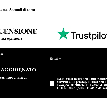
terra, Secondi di terra
ECENSIONE
la tua opinione
it
Email
E AGGIORNATO!
sui nuovi arrivi
ISCRIVIMI Inserendo il tuo indirizzo 
servizio sulla privacy, ai sensi del
Europeo UE 2016/679). I Vostri diritti
GDPR UE 679/2016. Titolare del trat
301212 - Design Sodes srl
Privacy P