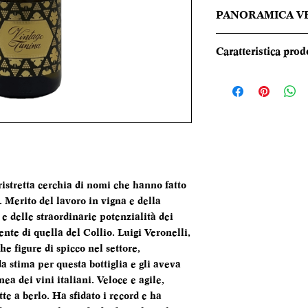
PANORAMICA V
Giallo paglierino br
Caratteristica prod
naso esprime un p
grande eleganza e p
REGIONE
miele e fiori di c
armonico, lunghis
TIPOLOGIA
freschezza ed acid
svolgimento fino 
CANTINA
per pulizia.
DENOMINAZI
ristretta cerchia di nomi che hanno fatto
. Merito del lavoro in vigna e della
VITIGNI
e delle straordinarie potenzialità dei
ente di quella del Collio. Luigi Veronelli,
he figure di spicco nel settore,
a stima per questa bottiglia e gli aveva
a dei vini italiani. Veloce e agile,
ALCOL
te a berlo. Ha sfidato i record e ha