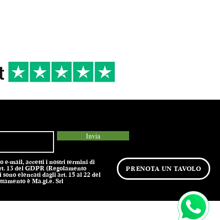
Invia
e-mail, accetti i nostri termini di
l’art. 13 del GDPR (Regolamento
PRENOTA UN TAVOLO
 sono elencati dagli art. 15 al 22 del
tamento è Ma.gi.e. Srl
olicy -
Termini e Condizioni -
Cookie Policy