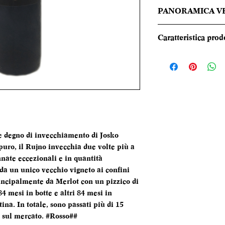
PANORAMICA V
Nel calice si pres
Caratteristica prod
intenso, mentre al
complesso e avvolge
REGIONE
spirito, sottobosco
corposo, elegante 
TIPOLOGIA
con tannini perfett
straordinaria persi
CANTINA
o e degno di invecchiamento di Josko
DENOMINAZI
puro, il Rujno invecchia due volte più a
nnate eccezionali e in quantità
VITIGNI
da un unico vecchio vigneto ai confini
incipalmente da Merlot con un pizzico di
4 mesi in botte e altri 84 mesi in
ALCOL
tina. In totale, sono passati più di 15
 sul mercato. #Rosso##
FORMATO