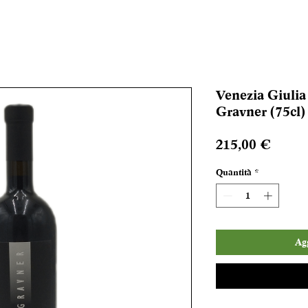
Venezia Giulia
Gravner (75cl)
Prezz
215,00 €
Quantità
*
Agg