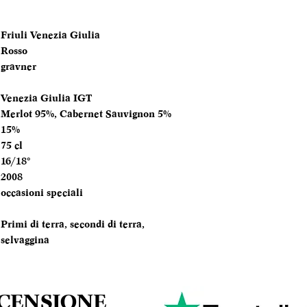
BOTTIGLIA
Friuli Venezia Giulia
TEMPERATURA
Rosso
SERVIZIO
gravner
ANNATA
Venezia Giulia IGT
Merlot 95%, Cabernet Sauvignon 5%
MOMENTO PE
15%
DEGUSTARLO
75 cl
16/18°
ABBINAMENTI
2008
occasioni speciali
Primi di terra, secondi di terra,
selvaggina
ECENSIONE