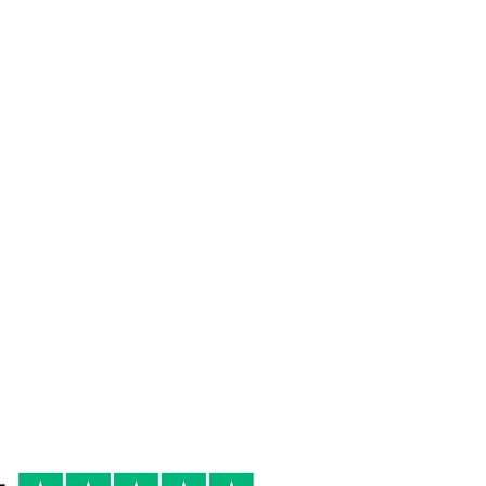
 DI
16/18°
2008
R
occasioni speciali
Primi di terra,
secondi di terra,
selvaggina