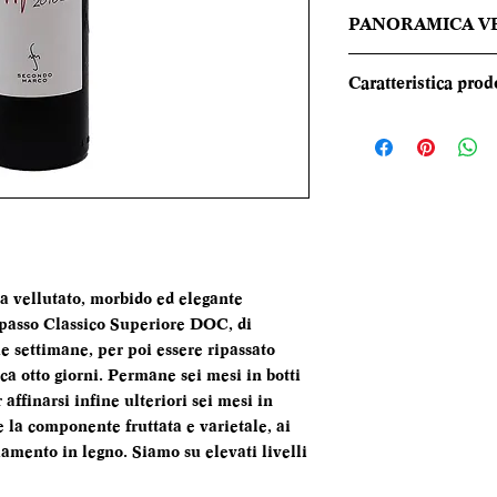
PANORAMICA V
Rosso rubino conce
Caratteristica prod
Offre al naso un b
da amarene, more e
REGIONE
da ricordi di tabac
equilibrato e morbi
TIPOLOGIA
una delicata trama 
CANTINA
DENOMINAZI
a vellutato, morbido ed elegante
Ripasso Classico Superiore DOC, di
 settimane, per poi essere ripassato
VITIGNI
ca otto giorni. Permane sei mesi in botti
affinarsi infine ulteriori sei mesi in
e la componente fruttata e varietale, ai
hiamento in legno. Siamo su elevati livelli
ALCOL