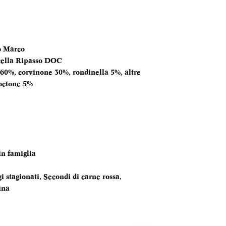
FORMATO
BOTTIGLIA
o Marco
TEMPERATURA
cella Ripasso DOC
SERVIZIO
 60%, corvinone 30%, rondinella 5%, altre
octone 5%
ANNATA
MOMENTO PE
DEGUSTARLO
ABBINAMENTI
in famiglia
 stagionati, Secondi di carne rossa,
ina