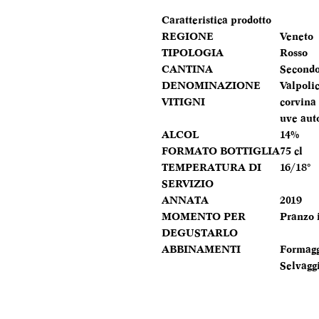
Caratteristica prodotto
REGIONE
Veneto
TIPOLOGIA
Rosso
CANTINA
Second
DENOMINAZIONE
Valpoli
VITIGNI
corvina
uve aut
ALCOL
14%
FORMATO BOTTIGLIA
75 cl
TEMPERATURA DI
16/18°
SERVIZIO
ANNATA
2019
MOMENTO PER
Pranzo 
DEGUSTARLO
ABBINAMENTI
Formaggi
Selvagg