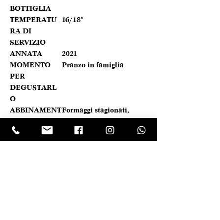
BOTTIGLIA
TEMPERATU
16/18°
RA DI
SERVIZIO
ANNATA
2021
MOMENTO
Pranzo in famiglia
PER
DEGUSTARL
O
ABBINAMENT
Formaggi stagionati,
I
Secondi di carne rossa,
Selvaggina
PANORAMICA VELOCE
Di colore rosso rubino brillante. Il
Caratteristica prodotto
profumo ricorda intense memorie
fruttate di ciliegia, mora di rovo,
REGIONE
Veneto
mirtillo, prugna, cui si sommano