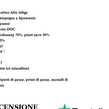
BOTTIGLIA
entino Alto Adige
TEMPERATURA
ampagne e Spumante
SERVIZIO
temasi
ento DOC
ANNATA
ardonnay 70%, pinot nero 30%
.5%
MOMENTO PE
cl
DEGUSTARLO
0 °
ABBINAMENTI
17
ata tra intenditori
ipasti di pesce, primi di pesce, secondi di
sce
ECENSIONE