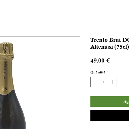
Trento Brut DO
Altemasi (75cl)
Prezzo
49,00 €
Quantità
*
Agg