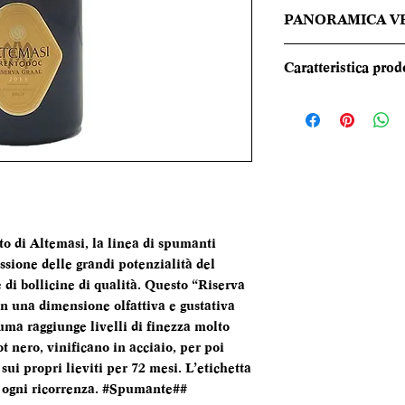
PANORAMICA V
Alla vista è di colo
Caratteristica prod
qualche riflesso or
molto persistente. 
REGIONE
presenta aromi di 
minerali. Al palat
TIPOLOGIA
quasi vellutato e c
gusto sapido. Chiu
CANTINA
o di Altemasi, la linea di spumanti
DENOMINAZI
ssione delle grandi potenzialità del
 di bollicine di qualità. Questo “Riserva
VITIGNI
 una dimensione olfattiva e gustativa
uma raggiunge livelli di finezza molto
t nero, vinificano in acciaio, per poi
ALCOL
sui propri lieviti per 72 mesi. L’etichetta
le ogni ricorrenza. #Spumante##
FORMATO