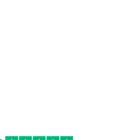
 DI
8/10 °
2017
R
serata tra intenditori
antipasti di pesce,
primi di pesce,
secondi di pesce