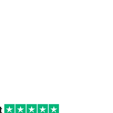
 DI
6/8 °
2020
R
occasioni speciali
crostacei, secondi di
carne bianca, secondi
di pesce