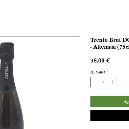
Trento Brut D
- Altemasi (75c
Prezzo
38,00 €
Quantità
*
Agg