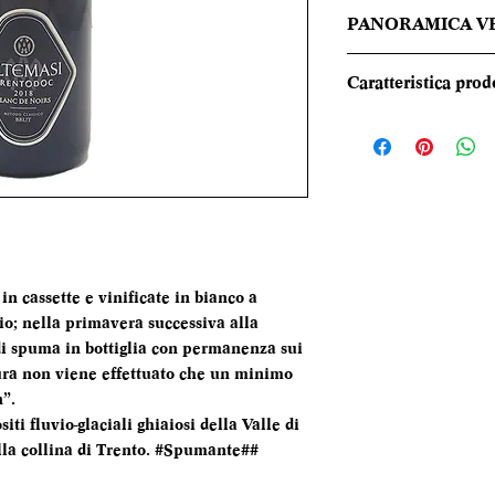
PANORAMICA V
Spuma persistente 
Caratteristica prod
Colore giallo paglie
Profumo complesso,
REGIONE
pesca si fondono c
cioccolato bianco. 
TIPOLOGIA
notevole equilibrio
chiude su un retro
candito e ribes ros
CANTINA
n cassette e vinificate in bianco a
DENOMINAZI
io; nella primavera successiva alla
di spuma in bottiglia con permanenza sui
VITIGNI
tura non viene effettuato che un minimo
n”.
ALCOL
iti fluvio-glaciali ghiaiosi della Valle di
lla collina di Trento. #Spumante##
FORMATO
BOTTIGLIA