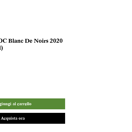
OC Blanc De Noirs 2020
l)
iungi al carrello
Acquista ora