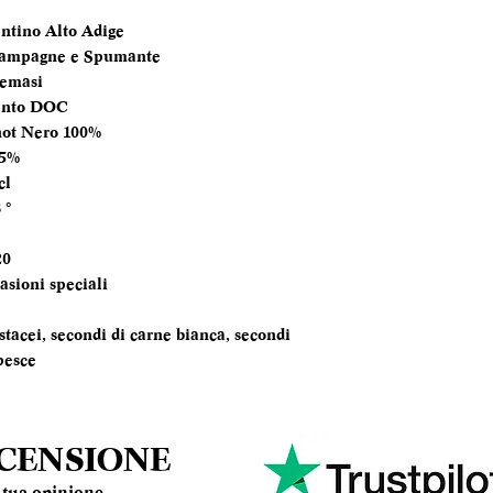
ntino Alto Adige
TEMPERATURA
ampagne e Spumante
SERVIZIO
temasi
ento DOC
ANNATA
not Nero 100%
.5%
MOMENTO PE
cl
DEGUSTARLO
 °
ABBINAMENTI
20
asioni speciali
stacei, secondi di carne bianca, secondi
pesce
ECENSIONE
la tua opinione