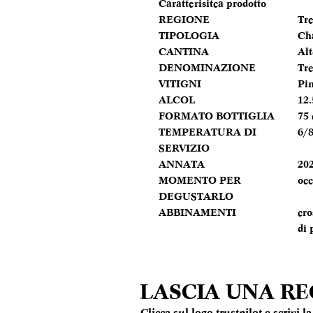
Caratterisitca prodotto
REGIONE
Tre
TIPOLOGIA
Ch
CANTINA
Al
DENOMINAZIONE
Tr
VITIGNI
Pi
ALCOL
12
FORMATO BOTTIGLIA
75 
TEMPERATURA DI
6/8
SERVIZIO
ANNATA
20
MOMENTO PER
occ
DEGUSTARLO
ABBINAMENTI
cro
di 
LASCIA UNA R
Clicca sul logo trustpilot e scrivi 