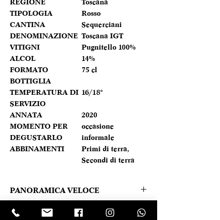
REGIONE
Toscana
TIPOLOGIA
Rosso
CANTINA
Sequerciani
DENOMINAZIONE
Toscana IGT
VITIGNI
Pugnitello 100%
ALCOL
14%
FORMATO
75 cl
BOTTIGLIA
TEMPERATURA DI
16/18°
SERVIZIO
ANNATA
2020
MOMENTO PER
occasione
DEGUSTARLO
informale
ABBINAMENTI
Primi di terra,
Secondi di terra
PANORAMICA VELOCE
Colore Rosso rubino.
Caratteristica prodotto