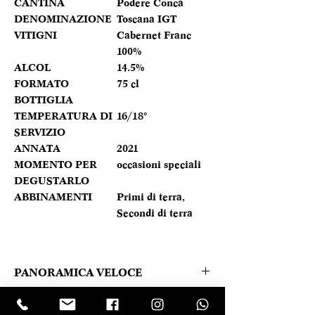
CANTINA
Podere Conca
DENOMINAZIONE
Toscana IGT
VITIGNI
Cabernet Franc
100%
ALCOL
14.5%
FORMATO
75 cl
BOTTIGLIA
TEMPERATURA DI
16/18°
SERVIZIO
ANNATA
2021
MOMENTO PER
occasioni speciali
DEGUSTARLO
ABBINAMENTI
Primi di terra,
Secondi di terra
PANORAMICA VELOCE
Di rosso rubino intenso, Apistos si
Caratteristica prodotto