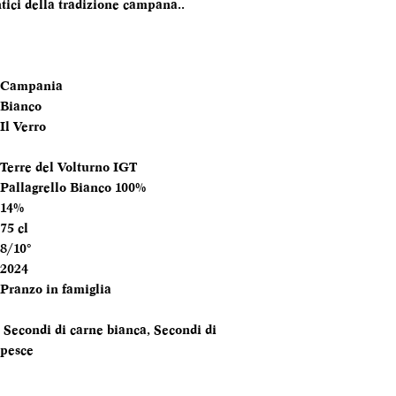
ntici della tradizione campana..
FORMATO
BOTTIGLIA
Campania
TEMPERATURA
Bianco
SERVIZIO
Il Verro
ANNATA
Terre del Volturno IGT
Pallagrello Bianco 100%
MOMENTO PE
14%
DEGUSTARLO
75 cl
8/10°
ABBINAMENTI
2024
Pranzo in famiglia
Secondi di carne bianca, Secondi di
pesce