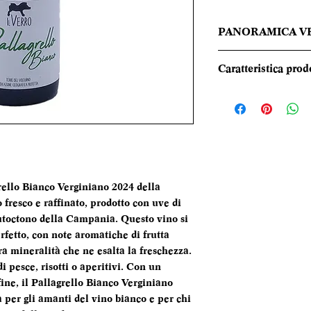
PANORAMICA V
Colore giallo pagl
Caratteristica prod
sentori fruttati di
delle mandorle fre
REGIONE
buona freschezza e 
Equilibrato e persi
TIPOLOGIA
CANTINA
rello Bianco Verginiano 2024 della
 fresco e raffinato, prodotto con uve di
DENOMINAZI
autoctono della Campania. Questo vino si
erfetto, con note aromatiche di frutta
era mineralità che ne esalta la freschezza.
VITIGNI
 pesce, risotti o aperitivi. Con un
fine, il Pallagrello Bianco Verginiano
à per gli amanti del vino bianco e per chi
ALCOL