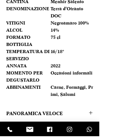
CANTINA
Menhir Salento
DENOMINAZIONE
Terra d’Otranto
DOC
VITIGNI
Negroamaro 100%
ALCOL
14%
FORMATO
75 cl
BOTTIGLIA
TEMPERATURA DI
16/18°
SERVIZIO
ANNATA
2022
MOMENTO PER
Occasioni informali
DEGUSTARLO
ABBINAMENTI
Carne, Formaggi, Pr
imi, Salumi
PANORAMICA VELOCE
Nel calice si presenta di un bel colore
Caratteristica prodotto
rosso rubino intenso, con riflessi