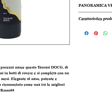
PANORAMICA V
Rosso rubino caric
Caratteristica prod
sentori olfattivi d
alla mente i frutti
REGIONE
arricchiti da note
balsamiche. Il pala
TIPOLOGIA
speziato. Buona la
CANTINA
DENOMINAZI
in purezza nasce questo Taurasi DOCG, di
i in botti di rovere e si completa con un
VITIGNI
12 mesi. Elegante al naso, potente e
o riconosciuto come una tra le migliori
ALCOL
#Rosso##
FORMATO
BOTTIGLIA