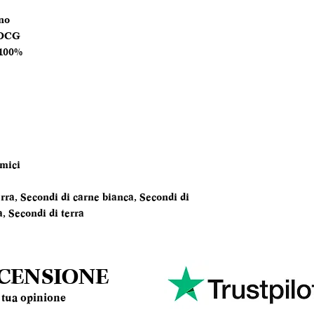
TEMPERATURA
no
SERVIZIO
DOCG
 100%
ANNATA
MOMENTO PE
DEGUSTARLO
ABBINAMENTI
amici
erra, Secondi di carne bianca, Secondi di
a, Secondi di terra
ECENSIONE
la tua opinione