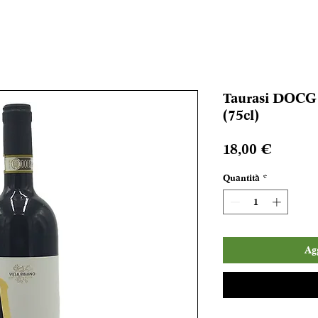
Taurasi DOCG 2
(75cl)
Prezzo
18,00 €
Quantità
*
Agg