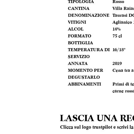
TIPOLOGIA
Rosso
CANTINA
Villa Raia
DENOMINAZIONE
Taurasi 
VITIGNI
Aglianico
ALCOL
14%
FORMATO
75 cl
BOTTIGLIA
TEMPERATURA DI
16/18°
SERVIZIO
ANNATA
2019
MOMENTO PER
Cena tra 
DEGUSTARLO
ABBINAMENTI
Primi di t
carne ross
LASCIA UNA R
Clicca sul logo trustpilot e scrivi 