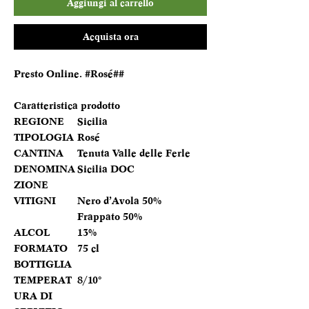
Aggiungi al carrello
Acquista ora
Presto Online. #Rosé##
Caratteristica prodotto
REGIONE
Sicilia
TIPOLOGIA
Rosé
CANTINA
Tenuta Valle delle Ferle
DENOMINA
Sicilia DOC
ZIONE
VITIGNI
Nero d’Avola 50%
Frappato 50%
ALCOL
13%
FORMATO
75 cl
BOTTIGLIA
TEMPERAT
8/10°
URA DI