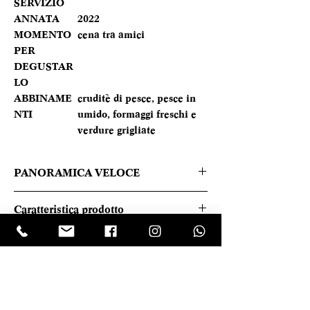
SERVIZIO
ANNATA
2022
MOMENTO
cena tra amici
PER
DEGUSTAR
LO
ABBINAME
cruditè di pesce, pesce in
NTI
umido, formaggi freschi e
verdure grigliate
PANORAMICA VELOCE
All’occhio rosa cerasuolo lucente, al
Caratteristica prodotto
naso fiori violette, ribes e lamponi, al
palato è fresco, discretamente sapido e
REGIONE
Sicilia
persistente.
TIPOLOGIA
Rosé
LASCIA UNA RECENSIONE
CANTINA
Tenuta Valle