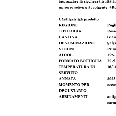
apprezzare la ricchezza fruttata
un sorso soave e avvolgente. #R
Caratteristica prodotto
REGIONE
Pugl
TIPOLOGIA
Ross
CANTINA
Gian
DENOMINAZIONE
Sale
VITIGNI
Prim
ALCOL
15%
FORMATO BOTTIGLIA
75 cl
TEMPERATURA DI
16/1
SERVIZIO
ANNATA
2023
MOMENTO PER
occas
DEGUSTARLO
ABBINAMENTI
antip
carn