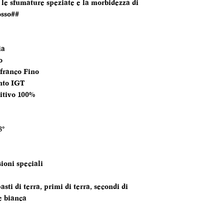
, le sfumature speziate e la morbidezza di
TEMPERATURA
osso##
SERVIZIO
ANNATA
ia
o
MOMENTO PE
franco Fino
DEGUSTARLO
nto IGT
itivo 100%
ABBINAMENTI
8°
ioni speciali
asti di terra, primi di terra, secondi di
e bianca