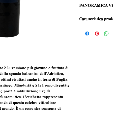
PANORAMICA V
Di un colore rosso 
Caratteristica prod
tutta la sua ricche
mora, la ciliegia ma
REGIONE
l’amarena, le note
macchia mediterran
TIPOLOGIA
Armonioso e ampio,
tessitura tannica v
CANTINA
frutto maturo e mo
accompagna a un fi
DENOMINAZI
o è la versione più giovane e fruttata di
equilibrato.
 della sponda balcanica dell’Adriatico,
VITIGNI
ottimi risultati anche in terra di Puglia.
erraneo, Manduria e Sava sono diventate
ALCOL
che porta a maturazione uve di
tà aromatica. L’etichetta rappresenta
FORMATO
ndo di questo celebre viticoltore
BOTTIGLIA
il mondo. È un rosso che consente di