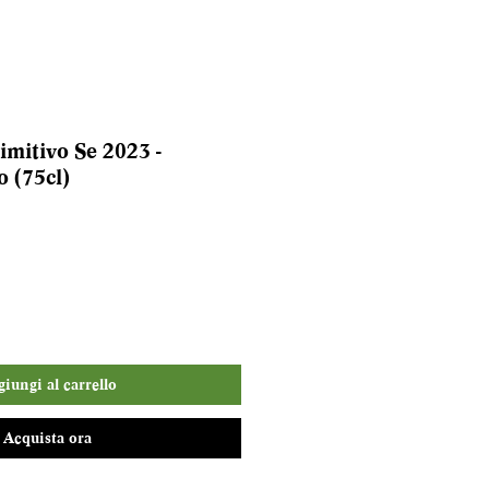
imitivo Se 2023 -
o (75cl)
iungi al carrello
Acquista ora