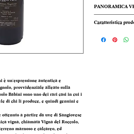
PANORAMICA V
Il vino Poggio Tura
Caratteristica prod
Una prima olfazion
tinte scure, dove s
REGIONE
richiami alla mora,
e al cacao. Nonosta
TIPOLOGIA
colpisce per il suo
sorso il vino rivela
CANTINA
sorretto però da u
integrata e da una 
DENOMINAZI
hi è un'espressione autentica e
freschezza.
gnolo, provvidenziale alleato sulla
VITIGNI
Paolo Babini sono uno dei rari casi in cui i
ele di chi li produce, e quindi genuini e
ALCOL
è ottenuto a partire da uve di Sangiovese
FORMATO
nica vigna, chiamata Vigna del Roccolo,
BOTTIGLIA
 terreno marnoso e calcareo, ed