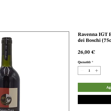
Ravenna IGT P
dei Boschi (75c
Prezzo
26,00 €
Quantità
*
Agg