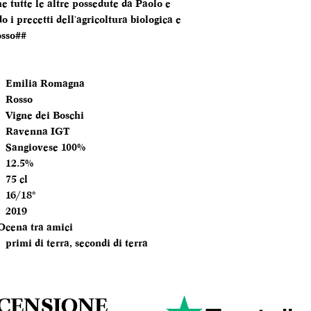
e tutte le altre possedute da Paolo e
TEMPERATURA
 i precetti dell'agricoltura biologica e
SERVIZIO
osso##
ANNATA
Emilia Romagna
MOMENTO PE
Rosso
DEGUSTARLO
Vigne dei Boschi
Ravenna IGT
ABBINAMENTI
Sangiovese 100%
12.5%
75 cl
16/18°
2019
O
cena tra amici
primi di terra, secondi di terra
ECENSIONE