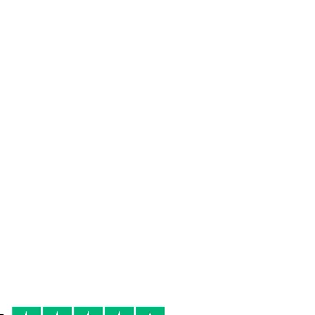
 DI
16/18°
2019
R
cena tra amici
primi di terra,
secondi di terra