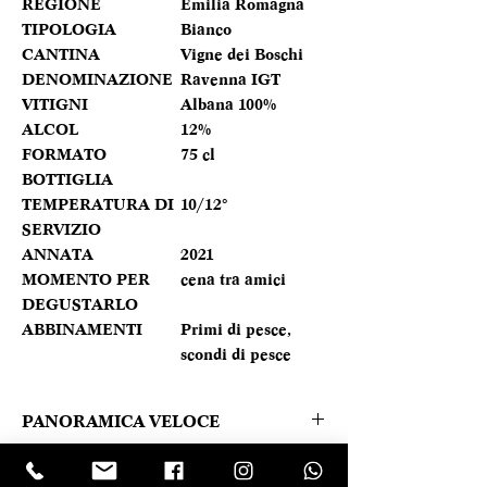
REGIONE
Emilia Romagna
TIPOLOGIA
Bianco
CANTINA
Vigne dei Boschi
DENOMINAZIONE
Ravenna IGT
VITIGNI
Albana 100%
ALCOL
12%
FORMATO
75 cl
BOTTIGLIA
TEMPERATURA DI
10/12°
SERVIZIO
ANNATA
2021
MOMENTO PER
cena tra amici
DEGUSTARLO
ABBINAMENTI
Primi di pesce,
scondi di pesce
PANORAMICA VELOCE
Si palesa nel calice con uno splendido
Caratteristica prodotto