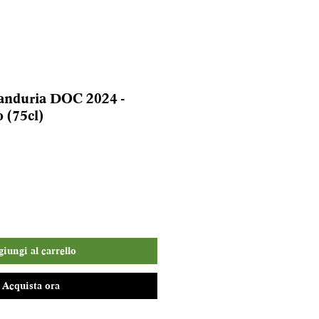
Manduria DOC 2024 -
 (75cl)
iungi al carrello
Acquista ora