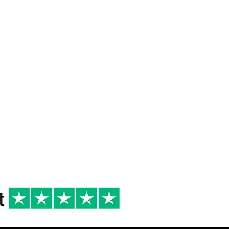
 DI
16/18°
2024
R
cena tra amici
antipasti di terra,
primi di terra,
secondi di carne
bianca