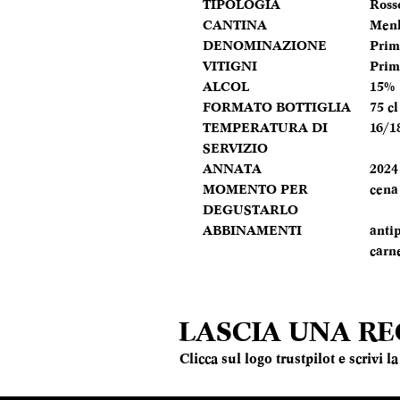
TIPOLOGIA
Ross
CANTINA
Menh
DENOMINAZIONE
Prim
VITIGNI
Prim
ALCOL
15%
FORMATO BOTTIGLIA
75 cl
TEMPERATURA DI
16/1
SERVIZIO
ANNATA
2024
MOMENTO PER
cena
DEGUSTARLO
ABBINAMENTI
antip
carn
LASCIA UNA R
Clicca sul logo trustpilot e scrivi 