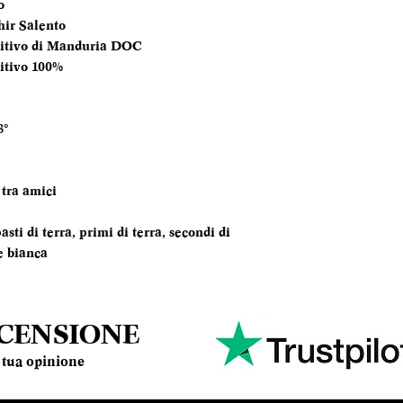
o
ir Salento
TEMPERATURA
itivo di Manduria DOC
SERVIZIO
itivo 100%
ANNATA
8°
MOMENTO PE
DEGUSTARLO
 tra amici
ABBINAMENTI
asti di terra, primi di terra, secondi di
e bianca
ECENSIONE
la tua opinione