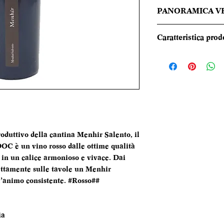
PANORAMICA V
Si distingue per il 
Caratteristica prod
rosso profondo e i
frutti rossi e spezi
REGIONE
tannini caldi e fitti
TIPOLOGIA
CANTINA
DENOMINAZI
oduttivo della cantina Menhir Salento, il
C è un vino rosso dalle ottime qualità
e in un calice armonioso e vivace. Dai
VITIGNI
rettamente sulle tavole un Menhir
’animo consistente. #Rosso##
ALCOL
FORMATO
ia
BOTTIGLIA