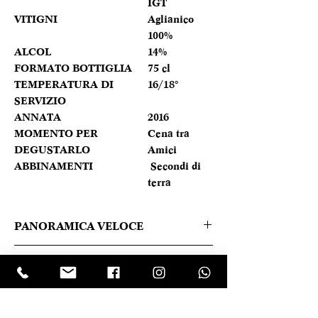
IGT
VITIGNI
Aglianico
100%
ALCOL
14%
FORMATO BOTTIGLIA
75 cl
TEMPERATURA DI
16/18°
SERVIZIO
ANNATA
2016
MOMENTO PER
Cena tra
DEGUSTARLO
Amici
ABBINAMENTI
Secondi di
terra
PANORAMICA VELOCE
Alla vista il vino si presenta di colore
Caratteristica prodotto
rosso. Bouquet frutta fresca amarena e
sottobosco, sentori floreali, speziati di
REGIONE
Campania
liquirizia e tabacco, note terziarie