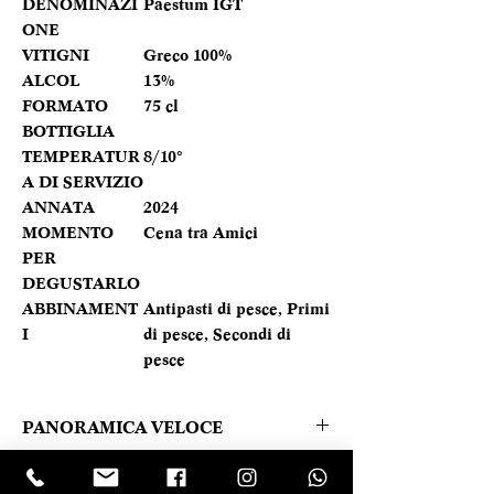
DENOMINAZI
Paestum IGT
ONE
VITIGNI
Greco 100%
ALCOL
13%
FORMATO
75 cl
BOTTIGLIA
TEMPERATUR
8/10°
A DI SERVIZIO
ANNATA
2024
MOMENTO
Cena tra Amici
PER
DEGUSTARLO
ABBINAMENT
Antipasti di pesce, Primi
I
di pesce, Secondi di
pesce
PANORAMICA VELOCE
Colore giallo paglierino. Al naso si
Caratteristica prodotto