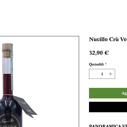
Nucillo Crù Ves
Prezzo
32,90 €
Quantità
*
Agg
PANORAMICA V