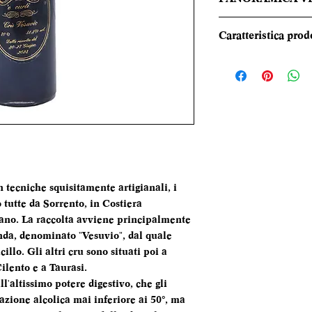
Il Nucillo ha un c
Caratteristica prod
monaco. Al naso pr
cannella; al palato 
REGIONE
alcol e zucchero e
moscate, cannella.
TIPOLOGIA
di garofano.
CANTINA
DENOMINAZI
on tecniche squisitamente artigianali, i
 tutte da Sorrento, in Costiera
VITIGNI
mano. La raccolta avviene principalmente
nda, denominato "Vesuvio", dal quale
ALCOL
llo. Gli altri cru sono situati poi a
Cilento e a Taurasi.
FORMATO
all'altissimo potere digestivo, che gli
BOTTIGLIA
azione alcolica mai inferiore ai 50°, ma