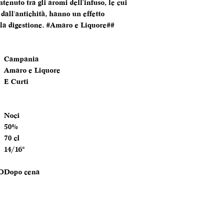
tenuto tra gli aromi dell'infuso, le cui
TEMPERATURA
 dall'antichità, hanno un effetto
SERVIZIO
la digestione. #Amaro e Liquore##
ANNATA
Campania
MOMENTO PE
Amaro e Liquore
DEGUSTARLO
E Curti
ABBINAMENTI
Noci
50%
70 cl
14/16°
O
Dopo cena