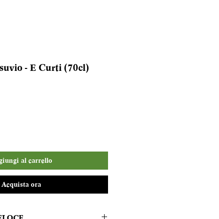
uvio - E Curti (70cl)
iungi al carrello
Acquista ora
ELOCE