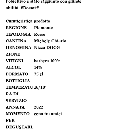
l’obiettivo è stato raggiunto con grande
abilità. #Rosso##
Caratteristica prodotto
REGIONE
Piemonte
TIPOLOGIA
Rosso
CANTINA
Michele Chiarlo
DENOMINA
Nizza DOCG
ZIONE
VITIGNI
barbera 100%
ALCOL
14%
FORMATO
75 cl
BOTTIGLIA
TEMPERATU
16/18°
RA DI
SERVIZIO
ANNATA
2022
MOMENTO
cena tra amici
PER
DEGUSTARL