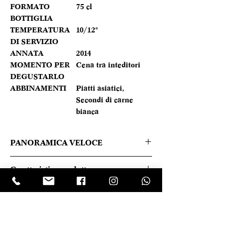
FORMATO
75 cl
BOTTIGLIA
TEMPERATURA
10/12°
DI SERVIZIO
ANNATA
2014
MOMENTO PER
Cena tra inteditori
DEGUSTARLO
ABBINAMENTI
Piatti asiatici,
Secondi di carne
bianca
PANORAMICA VELOCE
Giallo paglierino dai sentori vegetali e
Caratteristica prodotto
fruttati tra cui pompelmo, pesca bianca
e lime. In bocca si distende bene su
REGIONE
Germania
sapori fruttati moderatamente dolci e
una spruzzata di agrumi. La nota
TIPOLOGIA
Bianco
minerale traccia il sorso e sostiene