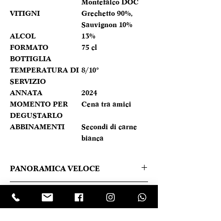
Montefalco DOC
VITIGNI
Grechetto 90%,
Sauvignon 10%
ALCOL
13%
FORMATO
75 cl
BOTTIGLIA
TEMPERATURA DI
8/10°
SERVIZIO
ANNATA
2024
MOMENTO PER
Cena tra amici
DEGUSTARLO
ABBINAMENTI
Secondi di carne
bianca
PANORAMICA VELOCE
Nel bicchiere ha un colore giallo
Caratteristica prodotto
paglierino con lievi riflessi verdastri. I
profumi al naso richiamano note
REGIONE
Umbria