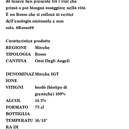
da tenere ben presente tra i vini che
prima o poi bisogna assaggiare nella vita.
È un Rosso che si colloca ai vertici
dell’enologia nazionale e non
solo. #Rosso##
Caratteristica prodotto
REGIONE
Marche
TIPOLOGIA
Rosso
CANTINA
Oasi Degli Angeli
DENOMINAZ
Marche IGT
IONE
VITIGNI
bordò (biotipo di
grenache) 100%
ALCOL
14.5%
FORMATO
75 cl
BOTTIGLIA
TEMPERATU
16/18°
RA DI