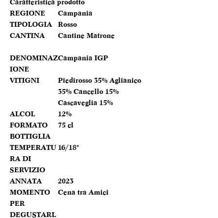
Caratteristica prodotto
REGIONE
Campania
TIPOLOGIA
Rosso
CANTINA
Cantine Matrone
DENOMINAZ
Campania IGP
IONE
VITIGNI
Piedirosso 35% Aglianico
35% Cancello 15%
Cascaveglia 15%
ALCOL
12%
FORMATO
75 cl
BOTTIGLIA
TEMPERATU
16/18°
RA DI
SERVIZIO
ANNATA
2023
MOMENTO
Cena tra Amici
PER
DEGUSTARL