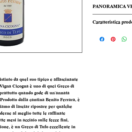
PANORAMICA V
Giallo paglierino i
Caratteristica prod
riflessi dorati. Il 
composto da sentori 
REGIONE
camomilla soprattu
note fruttate di sus
TIPOLOGIA
sfumature di pomp
risulta essere di b
CANTINA
minerale, lunghiss
DENOMINAZI
tinto da quel suo tipico e affascinante
l Vigna Cicogna è uno di quei Greco di
VITIGNI
soprattutto quando gode di un'annata
 Prodotto dalla cantina Benito Ferrara, è
ALCOL
iamo di lasciar riposare per qualche
oderne al meglio tutte le raffinate
FORMATO
te mesi in acciaio sulle fecce fini,
BOTTIGLIA
ione, è un Greco di Tufo eccellente in