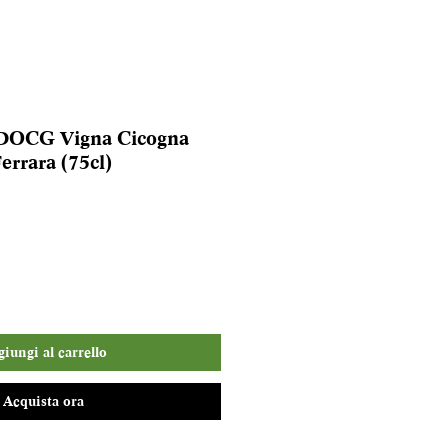
 DOCG Vigna Cicogna
errara (75cl)
iungi al carrello
Acquista ora