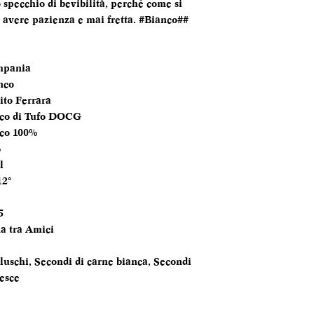
o specchio di bevibilità, perché come si
TEMPERATURA
na avere pazienza e mai fretta. #Bianco##
SERVIZIO
ANNATA
pania
nco
MOMENTO PE
ito Ferrara
DEGUSTARLO
co di Tufo DOCG
co 100%
ABBINAMENTI
%
l
12°
5
a tra Amici
luschi, Secondi di carne bianca, Secondi
pesce