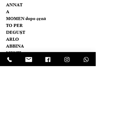
ANNAT
A
MOMEN
dopo cena
TO PER
DEGUST
ARLO
ABBINA
MENTI
PANORAMICA VELOCE
Colore tendente al mogano antico ed
Caratteristica prodotto
un gusto maestoso al palato.
REGIONE
Piemonte
TIPOLOGIA
Distillato
LASCIA UNA RECENSIONE
CANTINA
Dellavalle
Clicca sul logo trustpilot e scrivi la tua opinione