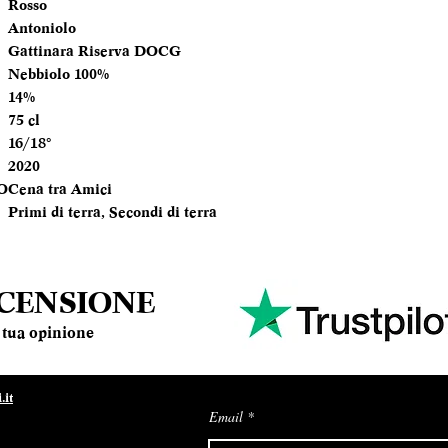
Rosso
Antoniolo
TEMPERATURA
Gattinara Riserva DOCG
SERVIZIO
Nebbiolo 100%
14%
ANNATA
75 cl
16/18°
MOMENTO PE
2020
DEGUSTARLO
O
Cena tra Amici
Primi di terra, Secondi di terra
ABBINAMENTI
ECENSIONE
la tua opinione
it
Email