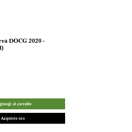
erva DOCG 2020 -
l)
iungi al carrello
Acquista ora