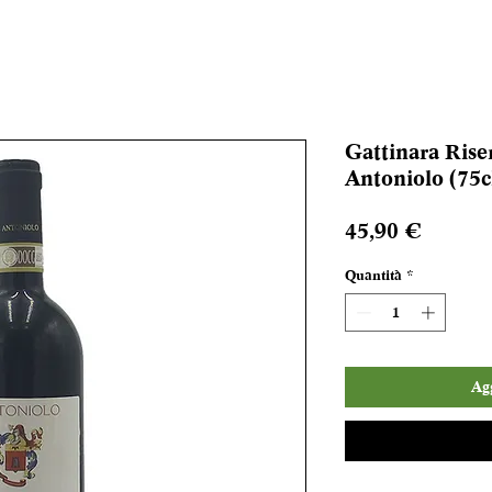
Gattinara Ris
Antoniolo (75c
Prezzo
45,90 €
Quantità
*
Agg