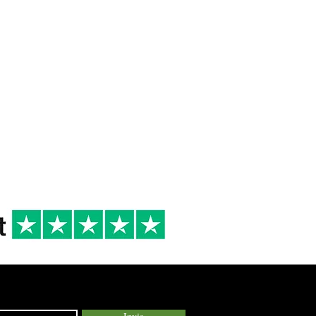
 DI
16/18°
2020
R
Cena tra Amici
Primi di terra,
Secondi di terra