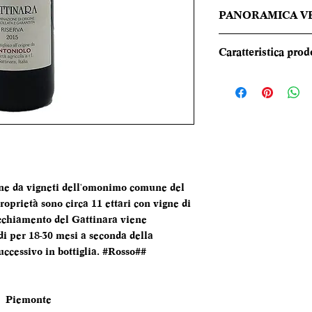
PANORAMICA V
Alla vista, il vino
Caratteristica prod
luminoso. Al naso s
rossi maturi, di vio
REGIONE
sviluppa con natura
Tannini ben amalga
TIPOLOGIA
contrappeso di fre
sentori minerali e f
CANTINA
DENOMINAZI
ene da vigneti dell'omonimo comune del
roprietà sono circa 11 ettari con vigne di
ecchiamento del Gattinara viene
VITIGNI
ndi per 18-30 mesi a seconda della
successivo in bottiglia. #Rosso##
ALCOL
FORMATO
Piemonte
BOTTIGLIA