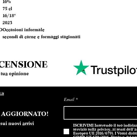
16%
BOTTIGLIA
75 cl
16/18°
TEMPERATURA
2023
SERVIZIO
O
Occasioni informale
secondi di carne e formaggi stagionati
ANNATA
MOMENTO PE
DEGUSTARLO
ECENSIONE
la tua opinione
ABBINAMENTI
it
Email
E AGGIORNATO!
sui nuovi arrivi
ISCRIVIMI Inserendo il tuo indirizzo 
servizio sulla privacy, ai sensi del
Europeo UE 2016/679). I Vostri diritti