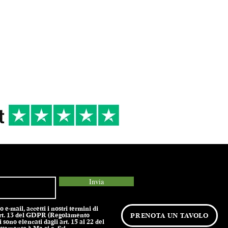
 DI
16/18°
2023
R
Occasioni informale
secondi di carne e
formaggi stagionati
Invia
e-mail, accetti i nostri termini di
l’art. 13 del GDPR (Regolamento
PRENOTA UN TAVOLO
 sono elencati dagli art. 15 al 22 del