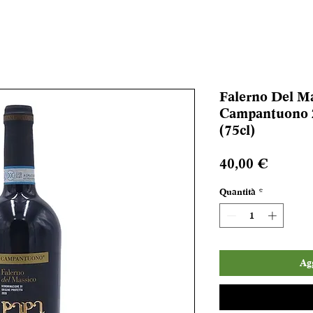
Falerno Del M
Campantuono 2
(75cl)
Prezzo
40,00 €
Quantità
*
Agg