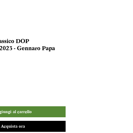
assico DOP
023 - Gennaro Papa
iungi al carrello
Acquista ora