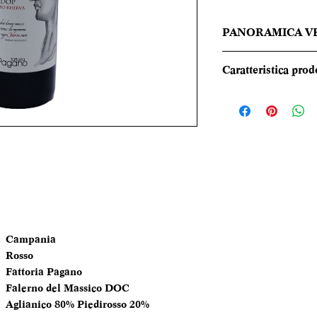
PANORAMICA V
Un vino dal colore 
Caratteristica prod
dai suoi raffinati 
cacao e tabacco. A
REGIONE
struttura solida e 
dal piglio fresco e
TIPOLOGIA
CANTINA
DENOMINAZI
Campania
VITIGNI
Rosso
Fattoria Pagano
Falerno del Massico DOC
ALCOL
Aglianico 80% Piedirosso 20%