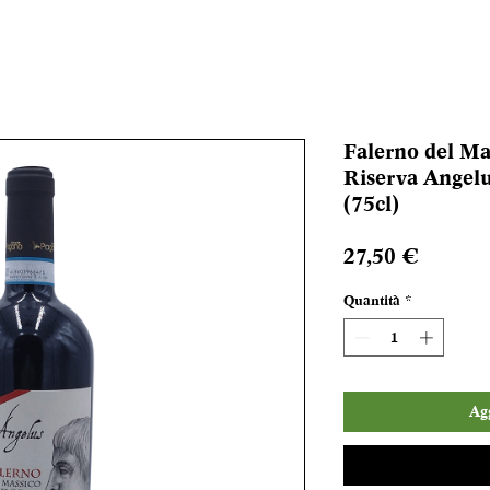
Falerno del M
Riserva Angelu
(75cl)
Prezzo
27,50 €
Quantità
*
Agg