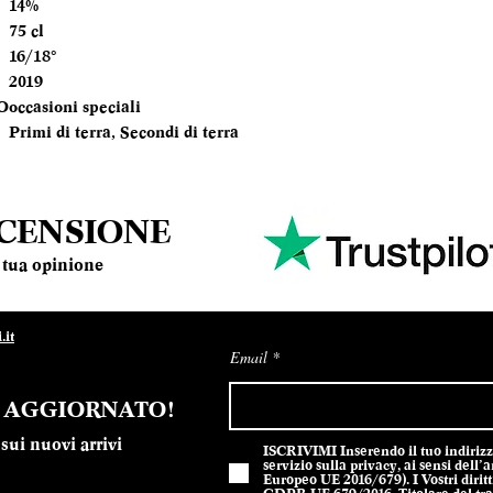
14%
FORMATO
75 cl
BOTTIGLIA
16/18°
2019
TEMPERATURA
O
occasioni speciali
SERVIZIO
Primi di terra, Secondi di terra
ANNATA
MOMENTO PE
ECENSIONE
DEGUSTARLO
la tua opinione
ABBINAMENTI
it
Email
E AGGIORNATO!
sui nuovi arrivi
ISCRIVIMI Inserendo il tuo indirizzo 
servizio sulla privacy, ai sensi del
Europeo UE 2016/679). I Vostri diritti