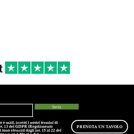
75 cl
 DI
16/18°
2019
R
occasioni speciali
Primi di terra,
Secondi di terra
Invia
e-mail, accetti i nostri termini di
l’art. 13 del GDPR (Regolamento
PRENOTA UN TAVOLO
 sono elencati dagli art. 15 al 22 del